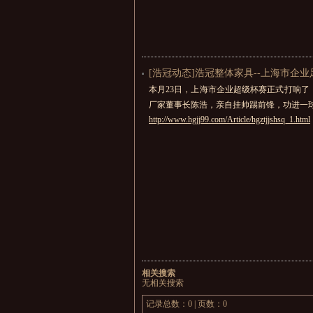
[浩冠动态]浩冠整体家具--上海市企
本月23日，上海市企业超级杯赛正式打响了
厂家董事长陈浩，亲自挂帅踢前锋，功进一
http://www.hgjj99.com/Article/hgztjjshsq_1.html
相关搜索
无相关搜索
记录总数：0 | 页数：0