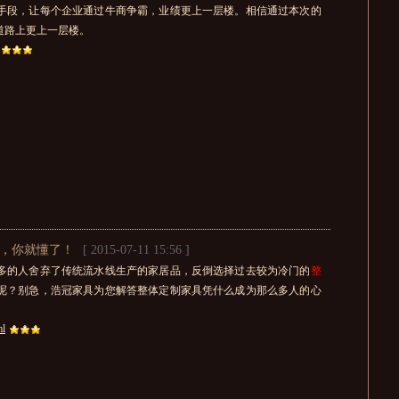
手段，让每个企业通过牛商争霸，业绩更上一层楼。相信通过本次的
道路上更上一层楼。
去，你就懂了！
[ 2015-07-11 15:56 ]
多的人舍弃了传统流水线生产的家居品，反倒选择过去较为冷门的
整
呢？别急，浩冠家具为您解答整体定制家具凭什么成为那么多人的心
ml