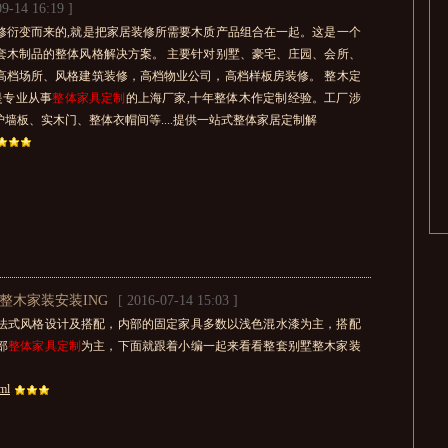
09-14 16:19 ]
修衍变而来的,就是把家居装修所需要木质产品组合在一起。这是一个
套木制品的整体风格解决方案。 主要针对别墅、豪宅、庄园、会所、
高档场所、风格建筑装修，高档物业公司，高档样板房装修。 整木定
是专业从事
整体家具定制
的上海厂家,十年整体木作定制经验。工厂涉
墙板、实木门、整体衣帽间等....提供一站式整体家居定制解
整木家装安装ING
[ 2016-07-14 15:03 ]
法式风格设计及搭配，内部的固定家具多数以浅色混水漆为主，搭配
部
整体家具定制
为主，下面就跟着小编一起来看看整套别墅整木家装
ml