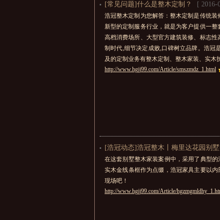
[常见问题]什么是整木定制？
[ 2016-
浩冠整木定制为您解答：整木定制是传统装
新型的定制服务行业，就是为客户提供一整
高档消费场所、大型官方建筑装修、标志性
制时代,细节决定成败,口碑树立品牌。浩冠
及的定制业务有整木定制、整木家装、实木护
http://www.hgjj99.com/Article/smszmdz_1.html
[浩冠动态]浩冠整木丨梅里达花园别墅
在这套别墅整木家装案例中，采用了典型的
实木金线条框作为点缀，浩冠家具主要以内
现场吧！
http://www.hgjj99.com/Article/hgzmgmldhy_1.ht