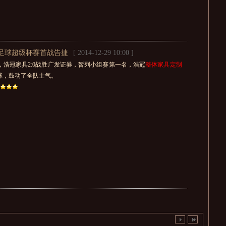
业足球超级杯赛首战告捷
[ 2014-12-29 10:00 ]
，浩冠家具2:0战胜广发证券，暂列小组赛第一名，浩冠
整体家具定制
球，鼓动了全队士气。