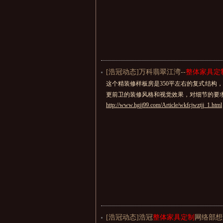
[浩冠动态]万科翡翠江湾--
整体家具定
这个精装修样板房是350平左右的复式结构
更前卫的装修风格和视觉效果，对细节的要
http://www.hgjj99.com/Article/wkfcjwztjj_1.html
[浩冠动态]浩冠
整体家具定制
网络部想