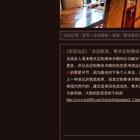
当前位置：
首页
»
全站搜索
» 搜索：整体家具
[浩冠动态]「浩冠家具」整木定制整
在很多人看来整木定制整体衣帽间仅仅解决
要多。所以在定制整体衣帽间前您需考虑这
制
的重要环节，因为颜色对于每个人来说，
人一种凌乱的视觉效果。就拿定制整体衣帽
格现代简约的，建议选择深色或浅色。整木
为参照物，大面积卧室里柜子的高
http://www.hgjj99.com/Article/hgjjzmdzzt2_1.htm