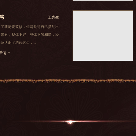
湾
王先生
买了新房要装修，但是觉得自己搭配出
效果丑，整体不好，整体不够和谐，经
绍认识了浩冠这边，...
情 +