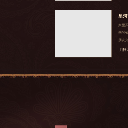
星河
家里
来的
朋友介
了解详