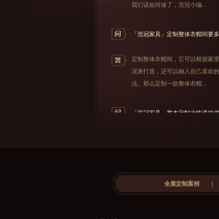
我们该如何做了，浩冠小编...
「浩冠家具」定制整体衣帽间要
定制整体衣帽间，它可以根据家
况来打造，还可以融入自己喜欢
法。那么定制一款整体衣帽...
「浩冠家具」整木定制水性漆的
些？
绿色健康的生活方式是消费者首
木定制家具领域亦是如此。随着
平的提高及对环保生活的追...
全屋定制案例
|
「浩冠家具」整木定制整体衣帽
哪些事项？
整木定制整体衣帽间?是现代家居