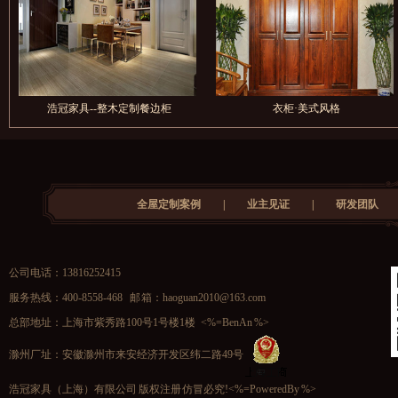
浩冠家具--整木定制餐边柜
衣柜·美式风格
全屋定制案例
|
业主见证
|
研发团队
公司电话：13816252415
服务热线：400-8558-468 邮 箱：
haoguan2010@163.com
总部地址：上海市紫秀路100号1号楼1楼 <%=BenAn %>
滁州厂址：安徽滁州市来安经济开发区纬二路49号
浩冠家具（上海）有限公司 版权注册 仿冒必究!<%=PoweredBy %>