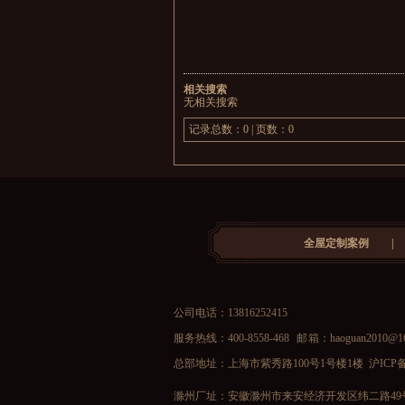
相关搜索
无相关搜索
记录总数：0 | 页数：0
全屋定制案例
|
公司电话：13816252415
服务热线：400-8558-468 邮 箱：
haoguan2010@1
总部地址：上海市紫秀路100号1号楼1楼
沪ICP备
滁州厂址：安徽滁州市来安经济开发区纬二路49