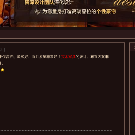
3 ]
不仅高档、款式好、而且质量非常好！
实木家具
的设计、布置方案非
具。