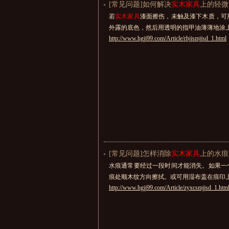
[常见问题]如何解决
实木家具
上的轻微
若
实木家具
漆面擦伤，未触及漆下木质，可
外露的底色，然后用透明的指甲油薄薄地涂
http://www.hgjj99.com/Article/rhjjsmjjsd_1.html
[常见问题]怎样消除
实木家具
上的水痕
水痕通常要经过一段时间才能消失。如果一
痕处顺木纹方向擦拭。或可用湿布盖在痕印
http://www.hgjj99.com/Article/zyxcsmjjsd_1.htm