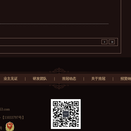
业主见证
|
研发团队
|
浩冠动态
|
关于浩冠
|
招贤纳
63.com
【11033797号】
号