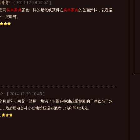
刮伤?
[ 2014-12-29 10:52 ]
用同
实木家具
颜色一样的蜡笔或颜料在
实木家具
的创面涂抹，以覆盖
上一层即可。
？
[ 2014-12-29 10:45 ]
个月后它仍可见，请用一块涂了少量色拉油或蛋黄酱的干净软布于水
上，然后用电熨斗小心地按压湿布数次，痕印即可淡化。
l