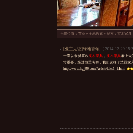
当前位置：
首页
»
全站搜索
» 搜索：实木家具
[业主见证]绿地香颂
[ 2014-12-29 15:3
一直以来就喜欢
实木家具
，
实木家具
看上去
常重要，经过慎重考察，我们选择了浩冠家
http://www.hgjj99.com/Article/ldxs1_1.html