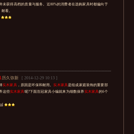
并未获得高档的质量与服务。近80%的消费者在选购家具时都偏向于
、耐看。
具
历久弥新
[ 2014-12-29 10:13 ]
择
实木家具
，原因是环保和耐用。
实木家具
是组成家庭装饰的重要部
养这些
实木家具
呢?下面浩冠家具小编就来为细数保养
实木家具
的6个
tml