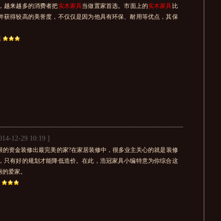
，越来越多的消费者把
实木家具
当做置家首选。市面上的
实木家具
比
并获得较高的美誉度，不仅仅是因为他具有环保、耐用等优点，其保
l
014-12-29 10:19 ]
限的资金装修出最完美的家?在家居装修中，很多业主关心的就是装修
，只有好的规划才能降低造价。在此，浩冠家具小编特意为你综合这
丽的爱家。