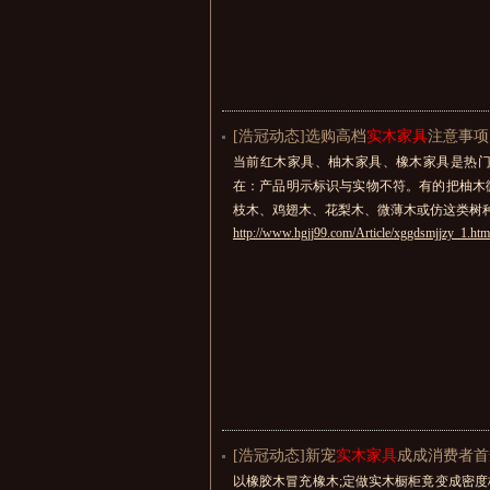
[浩冠动态]选购高档
实木家具
注意事项
当前红木家具、柚木家具、橡木家具是热
在：产品明示标识与实物不符。有的把柚木
枝木、鸡翅木、花梨木、微薄木或仿这类树
http://www.hgjj99.com/Article/xggdsmjjzy_1.htm
[浩冠动态]新宠
实木家具
成成消费者首
以橡胶木冒充橡木;定做实木橱柜竟变成密