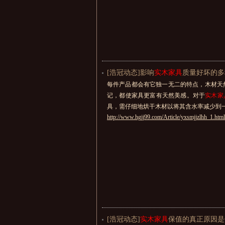
[浩冠动态]影响
实木家具
质量好坏的多
每件产品都会有它独一无二的特点，木材天
记，都使家具更富有天然美感。对于
实木家
具，需仔细地烘干木材以将其含水率减少到
http://www.hgjj99.com/Article/yxsmjjzlhh_1.html
[浩冠动态]
实木家具
保值的真正原因是