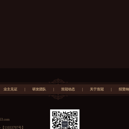
业主见证
|
研发团队
|
浩冠动态
|
关于浩冠
|
招贤纳
63.com
【11033797号】