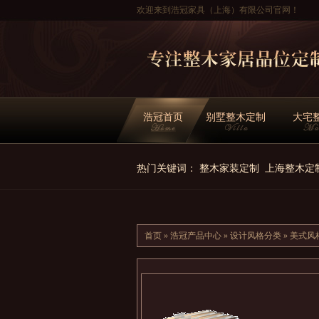
欢迎来到浩冠家具（上海）有限公司官网！
浩冠首页
别墅整木定制
大宅
热门关键词：
整木家装定制
上海整木定
首页
»
浩冠产品中心
»
设计风格分类
»
美式风