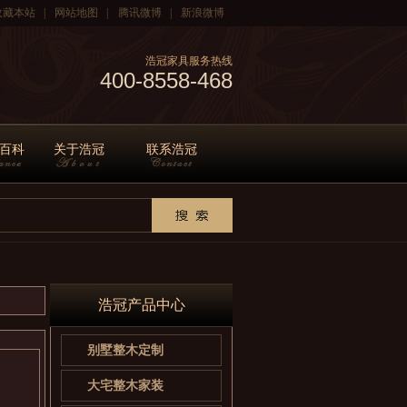
收藏本站
|
网站地图
|
腾讯微博
|
新浪微博
浩冠家具服务热线
400-8558-468
百科
关于浩冠
联系浩冠
浩冠产品中心
别墅整木定制
大宅整木家装