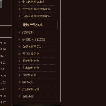
中式风格整体家具
现代简约风格整体家具
东南亚式风格整体家具
定制产品分类
门窗定制
护墙板木饰面定制
06-06
衣柜衣帽间定制
09-26
天花吊顶定制
03-27
书柜厅柜定制
04-23
实木橱柜定制
07-11
台盆柜定制
12-29
楼梯定制
11-08
05-12
其他家具定制
06-06
色板小样
04-27